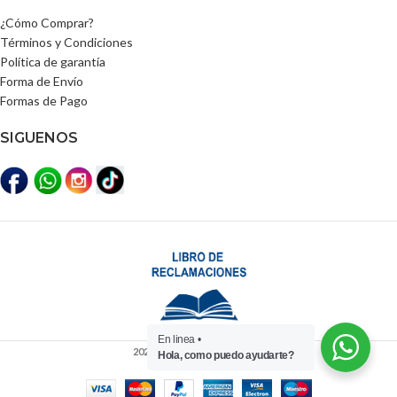
¿Cómo Comprar?
Términos y Condiciones
Política de garantía
Forma de Envío
Formas de Pago
SIGUENOS
En linea •
2025
Distribuidora Lili Perú
Hola, como puedo ayudarte?