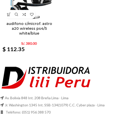
audifono c/microf. astro
a20 wireless ps4/5
white/blue
S/.
380.00
$ 112.35
Av. Bolivia 848 Int. 208 Breña Lima - Lima
Jr. Washington 1345 Int. SSB-134(1079) C.C. Cyber plaza - Lima
Teléfono: (051) 956 388 570