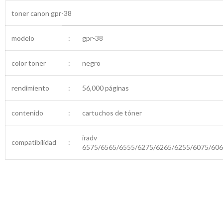
toner canon gpr-38
modelo
:
gpr-38
color toner
:
negro
rendimiento
:
56,000 páginas
contenido
:
cartuchos de tóner
iradv
compatibilidad
:
6575/6565/6555/6275/6265/6255/6075/606