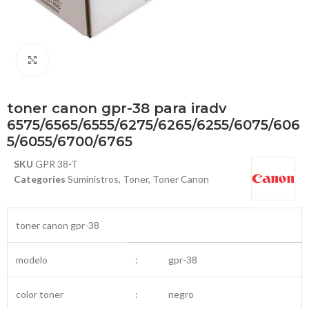
Haga Click para agrandar
toner canon gpr-38 para iradv
6575/6565/6555/6275/6265/6255/6075/606
5/6055/6700/6765
SKU
GPR 38-T
Categories
Suministros
,
Toner
,
Toner Canon
toner canon gpr-38
modelo
:
gpr-38
color toner
:
negro