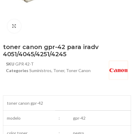
Haga Click para agrandar
toner canon gpr-42 para iradv
4051/4045/4251/4245
SKU
GPR 42-T
Categories
Suministros
,
Toner
,
Toner Canon
toner canon gpr-42
modelo
:
gpr-42
color toner
:
negro