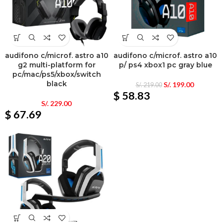
audifono c/microf. astro a10
audifono c/microf. astro a10
g2 multi-platform for
p/ ps4 xbox1 pc gray blue
pc/mac/ps5/xbox/switch
black
S/.
199.00
S/.
219.00
$ 58.83
S/.
229.00
$ 67.69