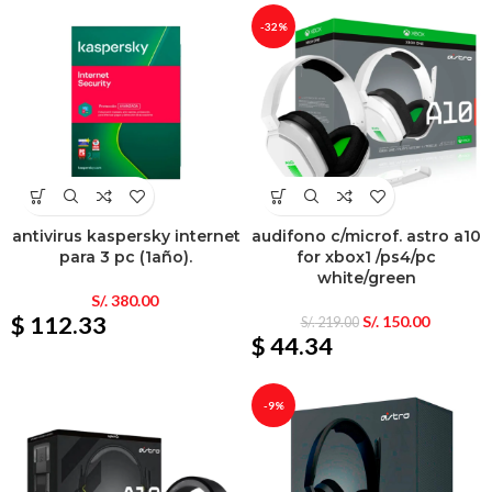
-32%
antivirus kaspersky internet
audifono c/microf. astro a10
para 3 pc (1año).
for xbox1 /ps4/pc
white/green
S/.
380.00
$ 112.33
S/.
150.00
S/.
219.00
$ 44.34
-9%