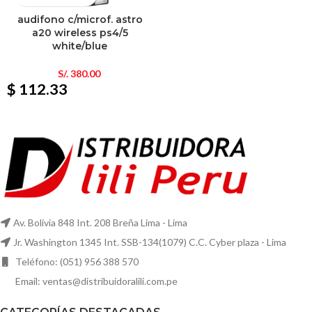
audifono c/microf. astro
a20 wireless ps4/5
white/blue
S/.
380.00
$ 112.33
Av. Bolivia 848 Int. 208 Breña Lima - Lima
Jr. Washington 1345 Int. SSB-134(1079) C.C. Cyber plaza - Lima
Teléfono: (051) 956 388 570
Email: ventas@distribuidoralili.com.pe