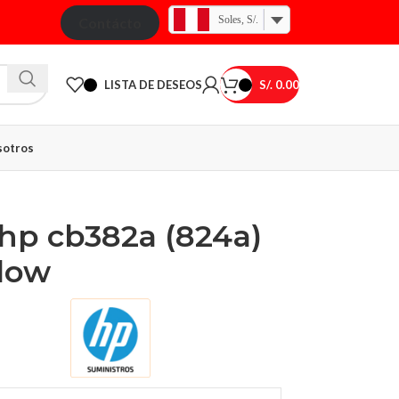
Soles, S/.
Contácto
LISTA DE DESEOS
S/.
0.00
otros
 hp cb382a (824a)
llow