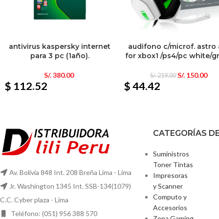
antivirus kaspersky internet
audifono c/microf. astro
para 3 pc (1año).
for xbox1 /ps4/pc white/g
S/.
380.00
S/.
150.00
S/.
219.00
$ 112.52
$ 44.42
CATEGORÍAS D
Suministros
Toner Tintas
Av. Bolivia 848 Int. 208 Breña Lima - Lima
Impresoras
y Scanner
Jr. Washington 1345 Int. SSB-134(1079)
Computo y
C.C. Cyber plaza - Lima
Accesorios
Teléfono: (051) 956 388 570
Zona Gaming