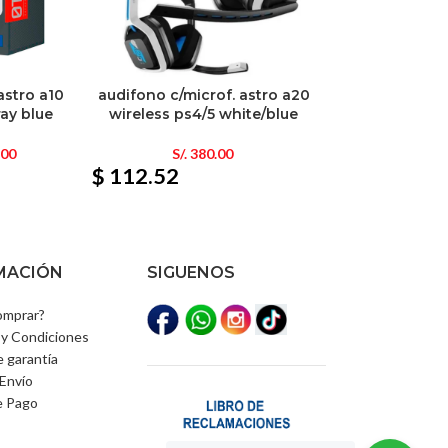
astro a10
audifono c/microf. astro a20
ray blue
wireless ps4/5 white/blue
.00
S/.
380.00
$ 112.52
MACIÓN
SIGUENOS
mprar?
y Condiciones
e garantía
Envío
e Pago