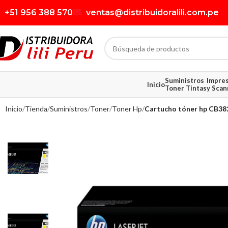
+51 956 388 570
ventas@distribuidoralili.com.pe
Suministros
Impre
Inicio
Toner Tintas
y Scan
Inicio
Tienda
Suministros
Toner
Toner Hp
Cartucho tóner hp CB382