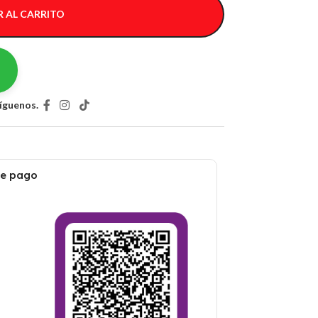
 AL CARRITO
íguenos.
de pago