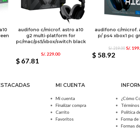
 a10
audifono c/microf. astro a10
audifono c/microf. 
reen
g2 multi-platform for
p/ ps4 xbox1 pc g
pc/mac/ps5/xbox/switch black
S/.
199
S/.
219.00
$ 58.92
S/.
229.00
$ 67.81
ESTACADAS
MI CUENTA
INFOR
Mi cuenta
¿Cómo Co
Finalizar compra
Términos 
Carrito
Política d
Favoritos
Forma de 
Formas d