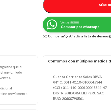
AÑADIR
Ventas
En línea
Comprar por whatsapp
Comparar
Añadir a lista de deseos
S
Contamos con múltiples medios 
ignifica que el
del envío. Todo
Cuenta Corriente Soles BBVA
ventas.
N° C. 0011-0110-0100045344
CCI : 011-110-000100045344-47
dicional
DISTRIBUIDORA LILI PERU SAC
ordine previamente
RUC: 20600790561