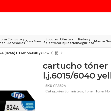
soras
Computo y
Scooter
Oferta y
Redes y
Zona Gaming
Marcas
Nos
ner
Accesorios
electrico
Liquidación
Seguridad
A (824A) L.J.6015/6040 yellow
cartucho tóner
l.j.6015/6040 ye
SKU
CB382A
Categories
Suministros
,
Toner
,
Toner Hp
$ 414.54
$ 414.54