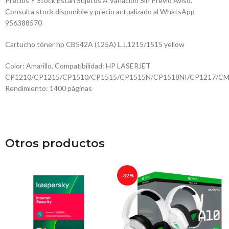
Precios Y Stock Están Sujetos A Variación Sin Previo Aviso.
Consulta stock disponible y precio actualizado al WhatsApp
956388570
Cartucho tóner hp CB542A (125A) L.J.1215/1515 yellow
Color: Amarillo, Compatibilidad: HP LASERJET
CP1210/CP1215/CP1510/CP1515/CP1515N/CP1518NI/CP1217/CM
Rendimiento: 1400 páginas
Otros productos
-32%