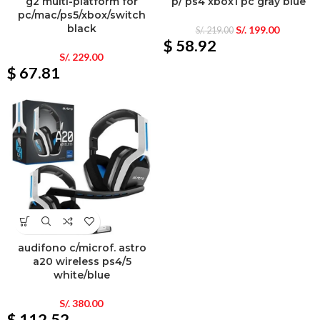
g2 multi-platform for
p/ ps4 xbox1 pc gray blue
pc/mac/ps5/xbox/switch
black
S/.
199.00
S/.
219.00
$ 58.92
S/.
229.00
$ 67.81
audifono c/microf. astro
a20 wireless ps4/5
white/blue
S/.
380.00
$ 112.52