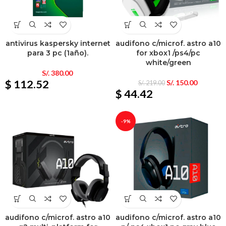
antivirus kaspersky internet
audifono c/microf. astro a10
para 3 pc (1año).
for xbox1 /ps4/pc
white/green
S/.
380.00
$ 112.52
S/.
150.00
S/.
219.00
$ 44.42
-9%
audifono c/microf. astro a10
audifono c/microf. astro a10