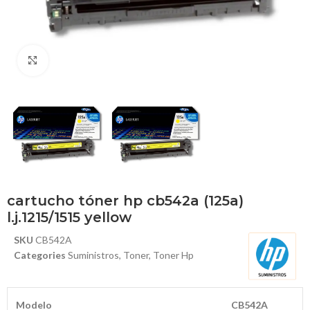
Haga Click para agrandar
cartucho tóner hp cb542a (125a)
l.j.1215/1515 yellow
SKU
CB542A
Categories
Suministros
,
Toner
,
Toner Hp
Modelo
CB542A