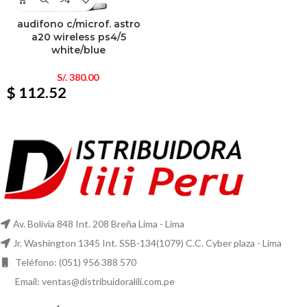
audifono c/microf. astro
a20 wireless ps4/5
white/blue
S/.
380.00
$ 112.52
Av. Bolivia 848 Int. 208 Breña Lima - Lima
Jr. Washington 1345 Int. SSB-134(1079) C.C. Cyber plaza - Lima
Teléfono: (051) 956 388 570
Email: ventas@distribuidoralili.com.pe