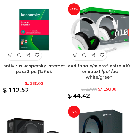
-32%
antivirus kaspersky internet
audifono c/microf. astro a10
para 3 pc (1año).
for xbox1 /ps4/pc
white/green
S/.
380.00
$ 112.52
S/.
150.00
S/.
219.00
$ 44.42
-9%