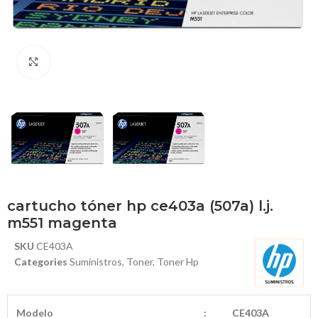
Haga Click para agrandar
cartucho tóner hp ce403a (507a) l.j.
m551 magenta
SKU
CE403A
Categories
Suministros
,
Toner
,
Toner Hp
Modelo
:
CE403A