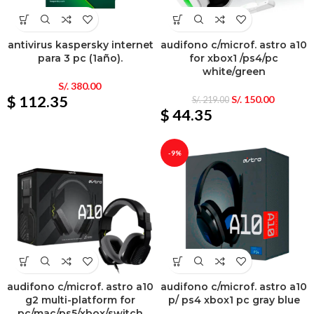
antivirus kaspersky internet
audifono c/microf. astro a10
para 3 pc (1año).
for xbox1 /ps4/pc
white/green
S/.
380.00
$ 112.35
S/.
150.00
S/.
219.00
$ 44.35
-9%
audifono c/microf. astro a10
audifono c/microf. astro a10
g2 multi-platform for
p/ ps4 xbox1 pc gray blue
pc/mac/ps5/xbox/switch