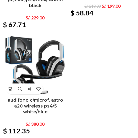
black
S/.
199.00
S/.
219.00
$ 58.84
S/.
229.00
$ 67.71
audifono c/microf. astro
a20 wireless ps4/5
white/blue
S/.
380.00
$ 112.35