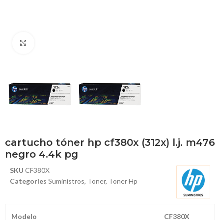
Haga Click para agrandar
cartucho tóner hp cf380x (312x) l.j. m476
negro 4.4k pg
SKU
CF380X
Categories
Suministros
,
Toner
,
Toner Hp
Modelo
CF380X