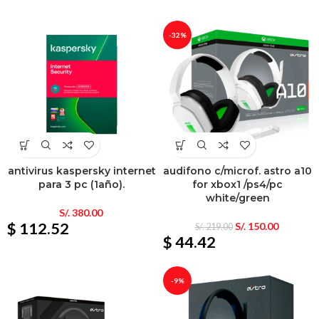
-32%
antivirus kaspersky internet
audifono c/microf. astro a10
para 3 pc (1año).
for xbox1 /ps4/pc
white/green
S/.
380.00
$ 112.52
S/.
150.00
S/.
219.00
$ 44.42
-9%