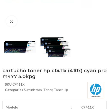
Haga Click para agrandar
cartucho tóner hp cf411x (410x) cyan pro
m477 5.0kpg
SKU
CF411X
Categories
Suministros
,
Toner
,
Toner Hp
Modelo
:
CF411X