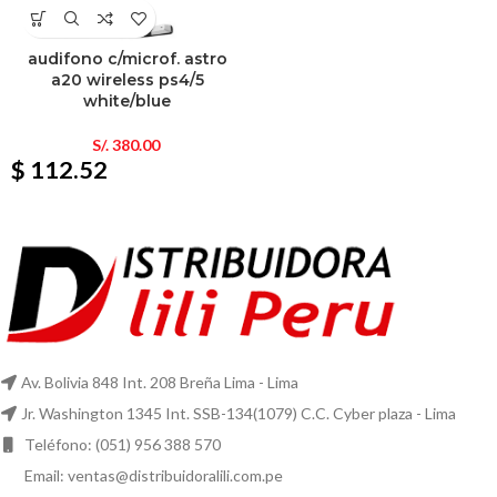
audifono c/microf. astro
a20 wireless ps4/5
white/blue
S/.
380.00
$ 112.52
Av. Bolivia 848 Int. 208 Breña Lima - Lima
Jr. Washington 1345 Int. SSB-134(1079) C.C. Cyber plaza - Lima
Teléfono: (051) 956 388 570
Email: ventas@distribuidoralili.com.pe