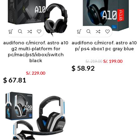
audifono c/microf. astro a10
audifono c/microf. astro a10
g2 multi-platform for
p/ ps4 xbox1 pc gray blue
pc/mac/ps5/xbox/switch
black
S/.
199.00
S/.
219.00
$ 58.92
S/.
229.00
$ 67.81