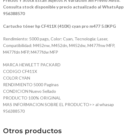
Precios Y Stock Están Sujetos A Variación Sin Previo Aviso.
Consulta stock disponible y precio actualizado al WhatsApp
956388570
Cartucho tóner hp CF411X (410X) cyan pro m477 5.0KPG
Rendimiento: 5000 pags, Color: Cyan, Tecnologia: Laser,
Compatibilidad: M452nw, M452dn, M452dw, M477fnw MFP,
M477fdn MFP, M477fdw MFP
MARCA HEWLETT PACKARD
CODIGO CF411X
COLOR CYAN
RENDIMIENTO 5000 Paginas
CONDICION Nuevo Sellado
PRODUCTO 100% ORIGINAL
MAS INFORMACION SOBRE EL PRODUCTO>> al whasap
956388570
Otros productos