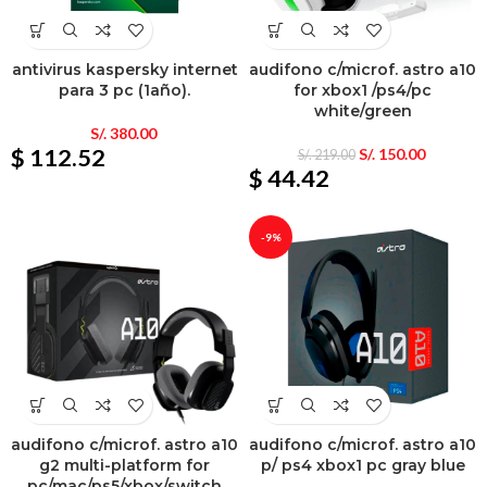
antivirus kaspersky internet
audifono c/microf. astro a10
para 3 pc (1año).
for xbox1 /ps4/pc
white/green
S/.
380.00
$ 112.52
S/.
150.00
S/.
219.00
$ 44.42
-9%
audifono c/microf. astro a10
audifono c/microf. astro a10
g2 multi-platform for
p/ ps4 xbox1 pc gray blue
pc/mac/ps5/xbox/switch