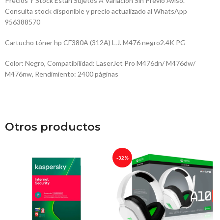
Precios Y Stock Están Sujetos A Variación Sin Previo Aviso.
Consulta stock disponible y precio actualizado al WhatsApp
956388570
Cartucho tóner hp CF380A (312A) L.J. M476 negro2.4K PG
Color: Negro, Compatibilidad: LaserJet Pro M476dn/ M476dw/
M476nw, Rendimiento: 2400 páginas
Otros productos
-32%