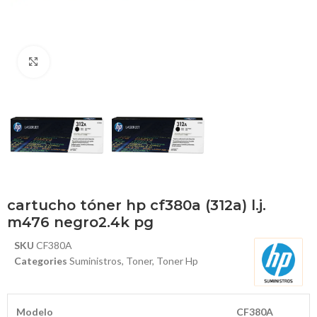
Haga Click para agrandar
cartucho tóner hp cf380a (312a) l.j.
m476 negro2.4k pg
SKU
CF380A
Categories
Suministros
,
Toner
,
Toner Hp
Modelo
CF380A