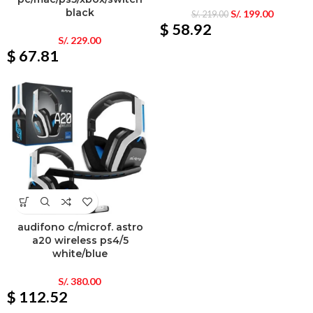
black
S/.
199.00
S/.
219.00
$ 58.92
S/.
229.00
$ 67.81
audifono c/microf. astro
a20 wireless ps4/5
white/blue
S/.
380.00
$ 112.52