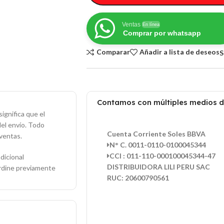
Ventas
En línea
Comprar por whatsapp
Comparar
Añadir a lista de deseos
S
Contamos con múltiples medios 
ignifica que el
del envío. Todo
Cuenta Corriente Soles BBVA
ventas.
N° C. 0011-0110-0100045344
CCI : 011-110-000100045344-47
dicional
DISTRIBUIDORA LILI PERU SAC
ordine previamente
RUC: 20600790561