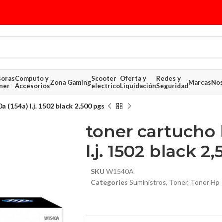
soras
Computo y
Scooter
Oferta y
Redes y
Zona Gaming
Marcas
Nos
ner
Accesorios
electrico
Liquidación
Seguridad
 (154a) l.j. 1502 black 2,500 pgs
toner cartucho 
l.j. 1502 black 2
SKU
W1540A
$ 112.52
Categories
Suministros
,
Toner
,
Toner Hp
$ 365.69