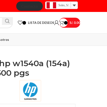
Soles, S/.
Contácto
LISTA DE DESEOS
S/.
0.00
otros
hp w1540a (154a)
,500 pgs