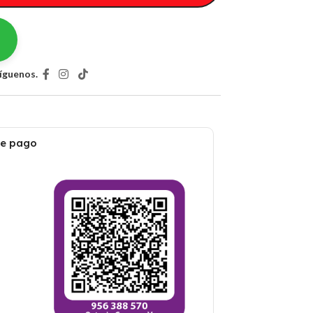
íguenos.
de pago