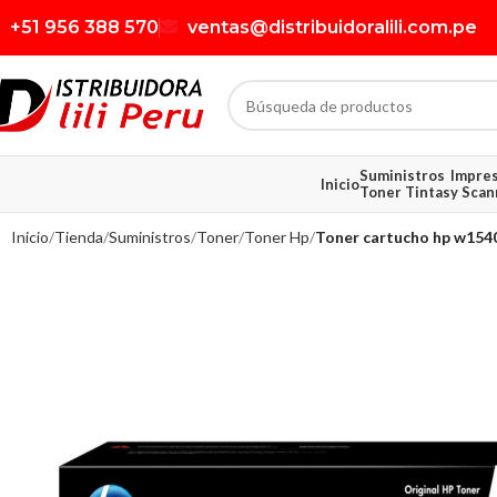
+51 956 388 570
ventas@distribuidoralili.com.pe
Suministros
Impre
Inicio
Toner Tintas
y Scan
Inicio
Tienda
Suministros
Toner
Toner Hp
Toner cartucho hp w1540a