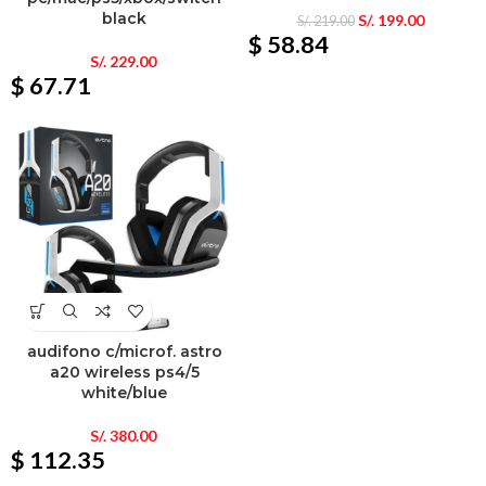
black
S/.
199.00
S/.
219.00
$ 58.84
S/.
229.00
$ 67.71
audifono c/microf. astro
a20 wireless ps4/5
white/blue
S/.
380.00
$ 112.35