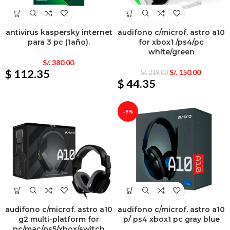
antivirus kaspersky internet
audifono c/microf. astro a10
para 3 pc (1año).
for xbox1 /ps4/pc
white/green
S/.
380.00
$ 112.35
S/.
150.00
S/.
219.00
$ 44.35
-9%
audifono c/microf. astro a10
audifono c/microf. astro a10
g2 multi-platform for
p/ ps4 xbox1 pc gray blue
pc/mac/ps5/xbox/switch