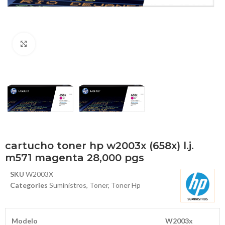
Haga Click para agrandar
cartucho toner hp w2003x (658x) l.j.
m571 magenta 28,000 pgs
SKU
W2003X
Categories
Suministros
,
Toner
,
Toner Hp
Modelo
W2003x