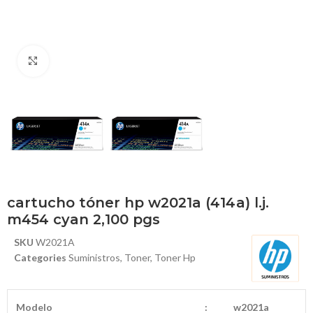
Haga Click para agrandar
cartucho tóner hp w2021a (414a) l.j.
m454 cyan 2,100 pgs
SKU
W2021A
Categories
Suministros
,
Toner
,
Toner Hp
Modelo
:
w2021a