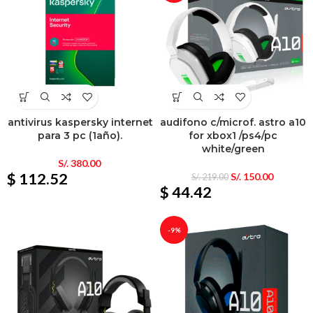
antivirus kaspersky internet
audifono c/microf. astro a10
para 3 pc (1año).
for xbox1 /ps4/pc
white/green
S/.
380.00
$ 112.52
S/.
150.00
S/.
219.00
$ 44.42
-9%