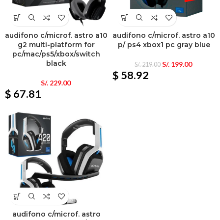
audifono c/microf. astro a10
audifono c/microf. astro a10
g2 multi-platform for
p/ ps4 xbox1 pc gray blue
pc/mac/ps5/xbox/switch
black
S/.
199.00
S/.
219.00
$ 58.92
S/.
229.00
$ 67.81
audifono c/microf. astro