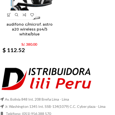
audifono c/microf. astro
a20 wireless ps4/5
white/blue
S/.
380.00
$ 112.52
Av. Bolivia 848 Int. 208 Breña Lima - Lima
Jr. Washington 1345 Int. SSB-134(1079) C.C. Cyber plaza - Lima
Teléfono: (051) 956 388 570