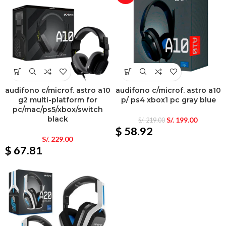
audifono c/microf. astro a10
audifono c/microf. astro a10
g2 multi-platform for
p/ ps4 xbox1 pc gray blue
pc/mac/ps5/xbox/switch
black
S/.
199.00
S/.
219.00
$ 58.92
S/.
229.00
$ 67.81