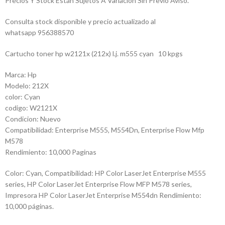
Precios Y Stock Están Sujetos A Variación Sin Previo Aviso.
Consulta stock disponible y precio actualizado al
whatsapp 956388570
Cartucho toner hp w2121x (212x) l.j. m555 cyan 10 kpgs
Marca: Hp
Modelo: 212X
color: Cyan
codigo: W2121X
Condicion: Nuevo
Compatibilidad: Enterprise M555, M554Dn, Enterprise Flow Mfp
M578
Rendimiento: 10,000 Paginas
Color: Cyan, Compatibilidad: HP Color LaserJet Enterprise M555
series, HP Color LaserJet Enterprise Flow MFP M578 series,
Impresora HP Color LaserJet Enterprise M554dn Rendimiento:
10,000 páginas.