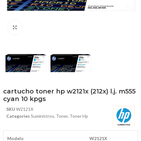
Haga Click para agrandar
cartucho toner hp w2121x (212x) l.j. m555
cyan 10 kpgs
SKU
W2121X
Categories
Suministros
,
Toner
,
Toner Hp
Modelo
W2121X