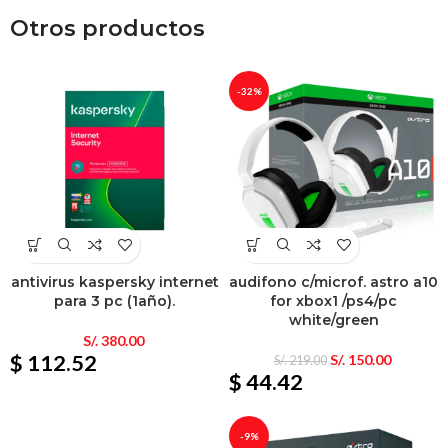
Otros productos
-32%
antivirus kaspersky internet
audifono c/microf. astro a10
para 3 pc (1año).
for xbox1 /ps4/pc
white/green
S/.
380.00
$ 112.52
S/.
150.00
S/.
219.00
$ 44.42
-9%