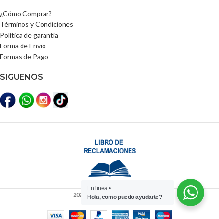
¿Cómo Comprar?
Términos y Condiciones
Política de garantía
Forma de Envío
Formas de Pago
SIGUENOS
En linea •
2025
Distribuidora Lili Perú
Hola, como puedo ayudarte?