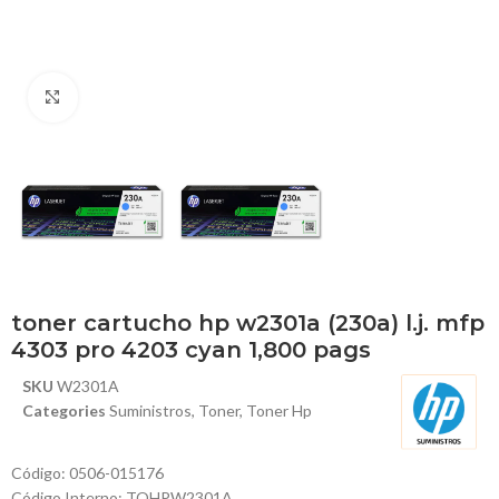
Haga Click para agrandar
toner cartucho hp w2301a (230a) l.j. mfp
4303 pro 4203 cyan 1,800 pags
SKU
W2301A
Categories
Suministros
,
Toner
,
Toner Hp
Código: 0506-015176
Código Interno: TOHPW2301A