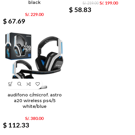
black
S/.
199.00
S/.
219.00
$ 58.83
S/.
229.00
$ 67.69
audifono c/microf. astro
a20 wireless ps4/5
white/blue
S/.
380.00
$ 112.33