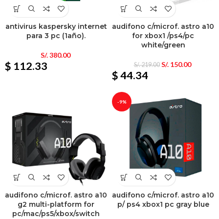
antivirus kaspersky internet
audifono c/microf. astro a10
para 3 pc (1año).
for xbox1 /ps4/pc
white/green
S/.
380.00
$ 112.33
S/.
150.00
S/.
219.00
$ 44.34
-9%
audifono c/microf. astro a10
audifono c/microf. astro a10
g2 multi-platform for
p/ ps4 xbox1 pc gray blue
pc/mac/ps5/xbox/switch