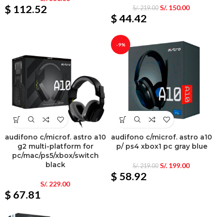
$ 112.52
S/.
150.00
S/.
219.00
$ 44.42
-9%
audifono c/microf. astro a10
audifono c/microf. astro a10
g2 multi-platform for
p/ ps4 xbox1 pc gray blue
pc/mac/ps5/xbox/switch
black
S/.
199.00
S/.
219.00
$ 58.92
S/.
229.00
$ 67.81