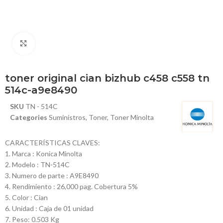
Haga Click para agrandar
toner original cian bizhub c458 c558 tn
514c-a9e8490
SKU
TN - 514C
Categories
Suministros
,
Toner
,
Toner Minolta
CARACTERÍSTICAS CLAVES:
1. Marca : Konica Minolta
2. Modelo : TN-514C
3. Numero de parte : A9E8490
4. Rendimiento : 26,000 pag. Cobertura 5%
5. Color : Cian
6. Unidad : Caja de 01 unidad
7. Peso: 0.503 Kg