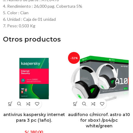
4. Rendimiento : 26,000 pag. Cobertura 5%
5. Color : Cian
6. Unidad : Caja de 01 unidad
7. Peso: 0.503 Kg
Otros productos
-32%
antivirus kaspersky internet
audifono c/microf. astro a10
para 3 pc (1año).
for xbox1 /ps4/pc
white/green
S/.
380.00