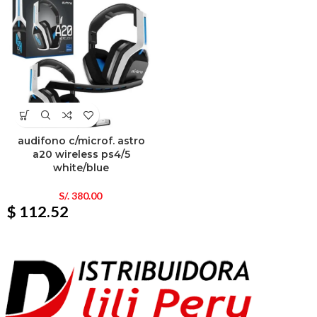
audifono c/microf. astro
a20 wireless ps4/5
white/blue
S/.
380.00
$ 112.52