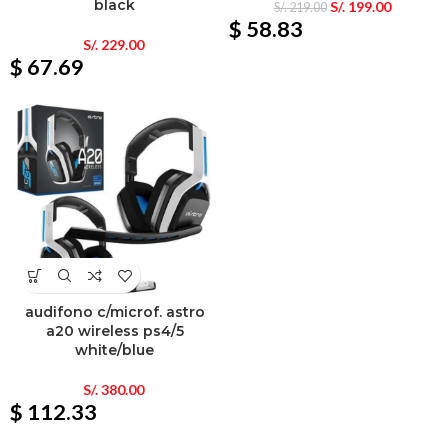
black
S/.
199.00
S/.
219.00
$ 58.83
S/.
229.00
$ 67.69
audifono c/microf. astro
a20 wireless ps4/5
white/blue
S/.
380.00
$ 112.33