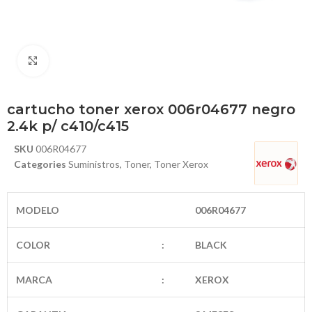
Haga Click para agrandar
cartucho toner xerox 006r04677 negro
2.4k p/ c410/c415
SKU
006R04677
Categories
Suministros
,
Toner
,
Toner Xerox
MODELO
006R04677
COLOR
:
BLACK
MARCA
:
XEROX