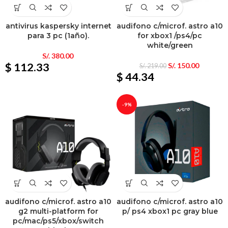
antivirus kaspersky internet
audifono c/microf. astro a10
para 3 pc (1año).
for xbox1 /ps4/pc
white/green
S/.
380.00
$ 112.33
S/.
150.00
S/.
219.00
$ 44.34
-9%
audifono c/microf. astro a10
audifono c/microf. astro a10
g2 multi-platform for
p/ ps4 xbox1 pc gray blue
pc/mac/ps5/xbox/switch