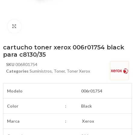
Haga Click para agrandar
cartucho toner xerox 006r01754 black
para c8130/35
SKU
006R01754
Categories
Suministros
,
Toner
,
Toner Xerox
Modelo
006r01754
Color
:
Black
Marca
:
Xerox