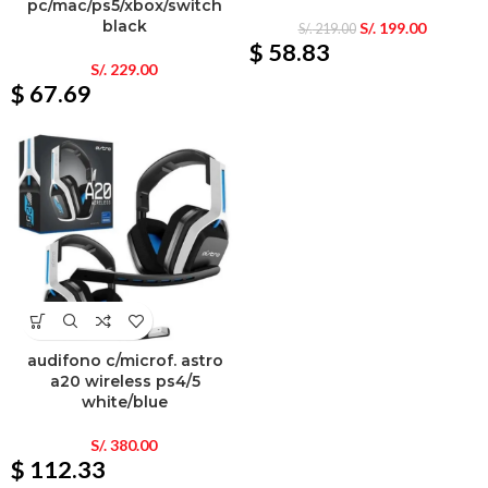
pc/mac/ps5/xbox/switch
black
S/.
199.00
S/.
219.00
$ 58.83
S/.
229.00
$ 67.69
audifono c/microf. astro
a20 wireless ps4/5
white/blue
S/.
380.00
$ 112.33