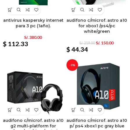
antivirus kaspersky internet
audifono c/microf. astro a10
para 3 pc (1año).
for xbox1 /ps4/pc
white/green
S/.
380.00
$ 112.33
S/.
150.00
S/.
219.00
$ 44.34
-9%
audifono c/microf. astro a10
audifono c/microf. astro a10
g2 multi-platform for
p/ ps4 xbox1 pc gray blue