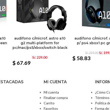
 a10
audifono c/microf. astro a10
audifono c/microf. 
reen
g2 multi-platform for
p/ ps4 xbox1 pc g
pc/mac/ps5/xbox/switch black
S/.
199
S/.
219.00
$ 58.83
S/.
229.00
$ 67.69
ESTACADAS
MI CUENTA
INFOR
Mi cuenta
¿Cómo Co
Finalizar compra
Términos 
Carrito
Política d
Favoritos
Forma de 