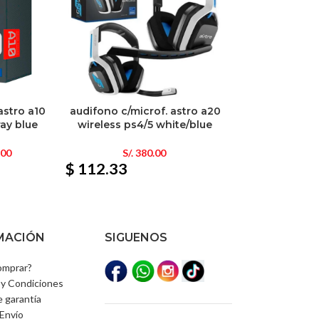
astro a10
audifono c/microf. astro a20
ray blue
wireless ps4/5 white/blue
.00
S/.
380.00
$ 112.33
MACIÓN
SIGUENOS
mprar?
y Condiciones
e garantía
Envío