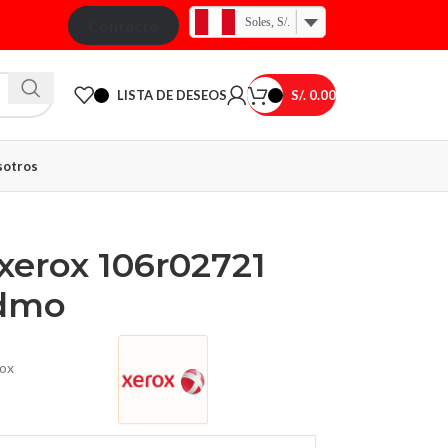
Soles, S/.
Contácto
LISTA DE DESEOS
S/.
0.00
otros
xerox 106r02721
 dmo
ox