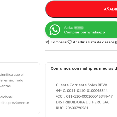
AÑADIR
Ventas
En línea
Comprar por whatsapp
Comparar
Añadir a lista de deseos
S
Contamos con múltiples medios 
ignifica que el
del envío. Todo
Cuenta Corriente Soles BBVA
ventas.
N° C. 0011-0110-0100045344
CCI : 011-110-000100045344-47
dicional
DISTRIBUIDORA LILI PERU SAC
ordine previamente
RUC: 20600790561