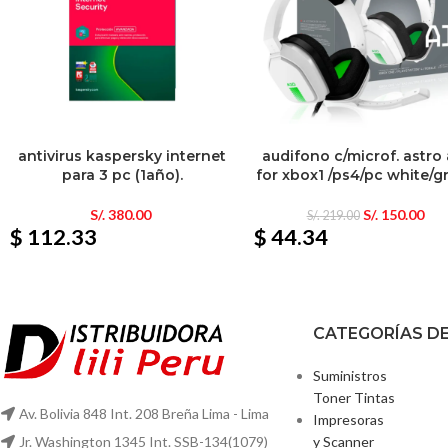
antivirus kaspersky internet
audifono c/microf. astro
para 3 pc (1año).
for xbox1 /ps4/pc white/g
S/.
380.00
S/.
150.00
S/.
219.00
$ 112.33
$ 44.34
CATEGORÍAS D
Suministros
Toner Tintas
Av. Bolivia 848 Int. 208 Breña Lima - Lima
Impresoras
y Scanner
Jr. Washington 1345 Int. SSB-134(1079)