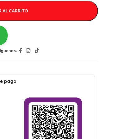
 AL CARRITO
íguenos.
de pago