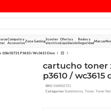
soras
Computo y
Scooter
Oferta y
Redes y
Zona Gaming
Marcas
Nos
ner
Accesorios
electrico
Liquidación
Seguridad
x 106r02721 P3610 / Wc3615 Dmo
cartucho toner 
p3610 / wc3615
SKU
106R02721
Categories
Suministros
,
Toner
,
Toner Xer
$ 266.04
$ 339.65