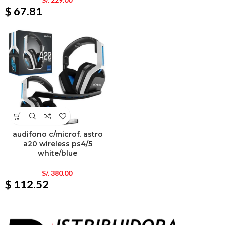
$ 67.81
audifono c/microf. astro
a20 wireless ps4/5
white/blue
S/.
380.00
$ 112.52