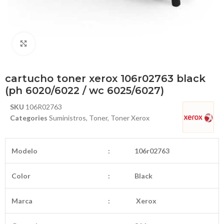
Haga Click para agrandar
cartucho toner xerox 106r02763 black
(ph 6020/6022 / wc 6025/6027)
SKU
106R02763
Categories
Suministros
,
Toner
,
Toner Xerox
Modelo
:
106r02763
Color
:
Black
Marca
:
Xerox