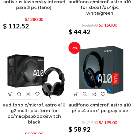
antivirus kaspersky internet
audifono c/microf. astro a10
para 3 pc (1año).
for xbox1 /ps4/pc
white/green
S/.
380.00
$ 112.52
S/.
150.00
S/.
219.00
$ 44.42
-9%
audifono c/microf. astro a10
audifono c/microf. astro a10
g2 multi-platform for
p/ ps4 xbox1 pc gray blue
pc/mac/ps5/xbox/switch
black
S/.
199.00
S/.
219.00
$ 58.92
S/.
229.00