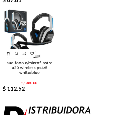
$ 67.81
audifono c/microf. astro
a20 wireless ps4/5
white/blue
S/.
380.00
$ 112.52