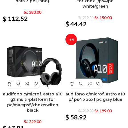
para 3 pc (1año).
for xbox1 /ps4/pc
white/green
S/.
380.00
$ 112.52
S/.
150.00
S/.
219.00
$ 44.42
-9%
audifono c/microf. astro a10
audifono c/microf. astro a10
g2 multi-platform for
p/ ps4 xbox1 pc gray blue
pc/mac/ps5/xbox/switch
black
S/.
199.00
S/.
219.00
$ 58.92
S/.
229.00