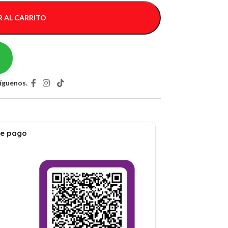
 AL CARRITO
íguenos.
de pago