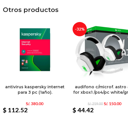
Otros productos
-32%
antivirus kaspersky internet
audifono c/microf. astro
para 3 pc (1año).
for xbox1 /ps4/pc white/g
S/.
380.00
S/.
150.00
S/.
219.00
$ 112.52
$ 44.42