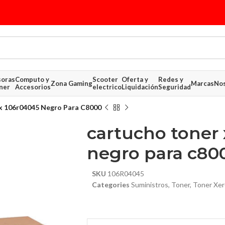
soras
Computo y
Scooter
Oferta y
Redes y
Zona Gaming
Marcas
Nos
ner
Accesorios
electrico
Liquidación
Seguridad
x 106r04045 Negro Para C8000
cartucho toner
negro para c80
SKU
106R04045
Categories
Suministros
,
Toner
,
Toner Xer
$ 381.68
$ 330.16