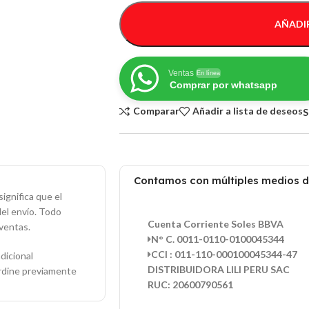
AÑADIR
Ventas
En línea
Comprar por whatsapp
Comparar
Añadir a lista de deseos
S
Contamos con múltiples medios 
ignifica que el
del envío. Todo
Cuenta Corriente Soles BBVA
ventas.
N° C. 0011-0110-0100045344
CCI : 011-110-000100045344-47
dicional
DISTRIBUIDORA LILI PERU SAC
ordine previamente
RUC: 20600790561