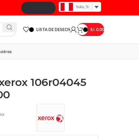
Soles, S/.
Contácto
LISTA DE DESEOS
S/.
0.00
otros
 xerox 106r04045
00
ox