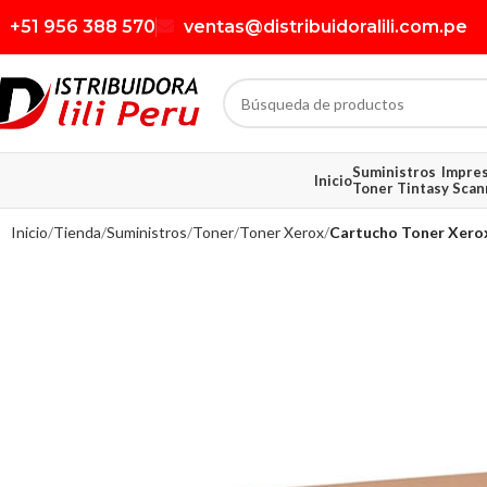
+51 956 388 570
ventas@distribuidoralili.com.pe
Suministros
Impre
Inicio
Toner Tintas
y Scan
Inicio
Tienda
Suministros
Toner
Toner Xerox
Cartucho Toner Xero