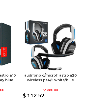
astro a10
audifono c/microf. astro a20
ray blue
wireless ps4/5 white/blue
.00
S/.
380.00
$ 112.52