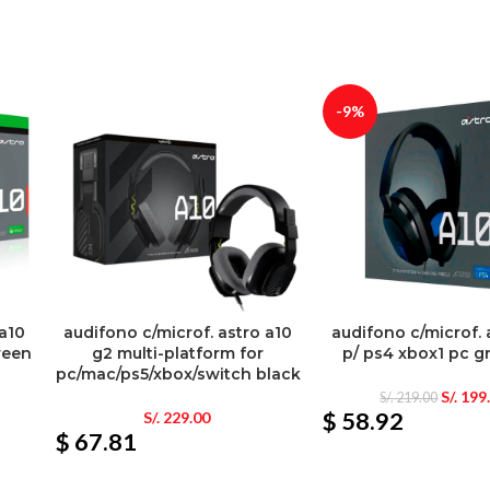
-9%
 a10
audifono c/microf. astro a10
audifono c/microf. 
reen
g2 multi-platform for
p/ ps4 xbox1 pc g
pc/mac/ps5/xbox/switch black
S/.
199
S/.
219.00
$ 58.92
S/.
229.00
$ 67.81