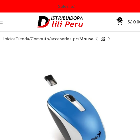
0
S/.
0.0
Inicio
Tienda
Computo
accesorios-pc
Mouse