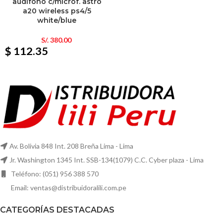
audifono c/microf. astro
a20 wireless ps4/5
white/blue
S/.
380.00
$ 112.35
Av. Bolivia 848 Int. 208 Breña Lima - Lima
Jr. Washington 1345 Int. SSB-134(1079) C.C. Cyber plaza - Lima
Teléfono: (051) 956 388 570
Email: ventas@distribuidoralili.com.pe
CATEGORÍAS DESTACADAS