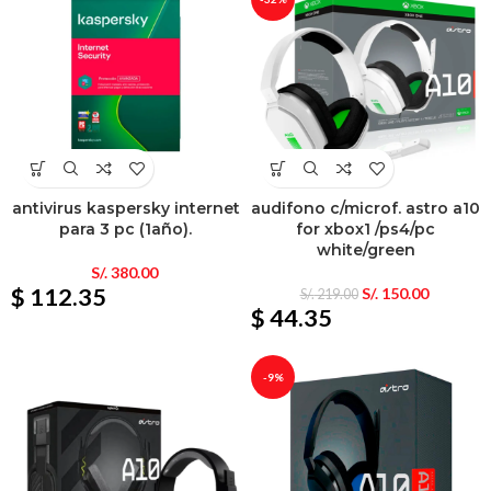
antivirus kaspersky internet
audifono c/microf. astro a10
para 3 pc (1año).
for xbox1 /ps4/pc
white/green
S/.
380.00
$ 112.35
S/.
150.00
S/.
219.00
$ 44.35
-9%