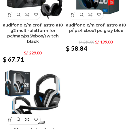
audifono c/microf. astro a10
audifono c/microf. astro a10
g2 multi-platform for
p/ ps4 xbox1 pc gray blue
pc/mac/ps5/xbox/switch
black
S/.
199.00
S/.
219.00
$ 58.84
S/.
229.00
$ 67.71