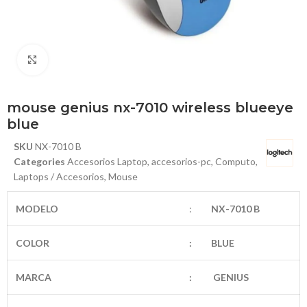
Haga Click para agrandar
mouse genius nx-7010 wireless blueeye
blue
SKU
NX-7010 B
Categories
Accesorios Laptop
,
accesorios-pc
,
Computo
,
Laptops / Accesorios
,
Mouse
MODELO
:
NX-7010 B
COLOR
:
BLUE
MARCA
:
GENIUS