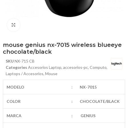
Haga Click para agrandar
mouse genius nx-7015 wireless blueeye
chocolate/black
SKU
NX-715 CB
Categories
Accesorios Laptop
,
accesorios-pc
,
Computo
,
Laptops / Accesorios
,
Mouse
MODELO
:
NX-7015
COLOR
:
CHOCOLATE/BLACK
MARCA
:
GENIUS