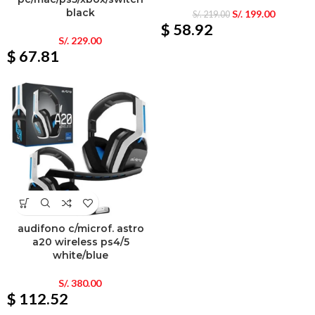
black
S/.
199.00
S/.
219.00
$ 58.92
S/.
229.00
$ 67.81
audifono c/microf. astro
a20 wireless ps4/5
white/blue
S/.
380.00
$ 112.52