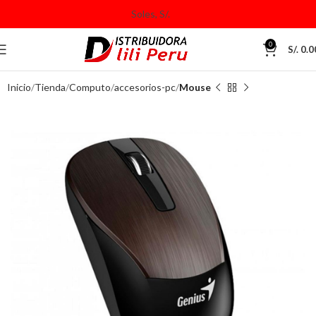
0
S/.
0.0
Inicio
Tienda
Computo
accesorios-pc
Mouse