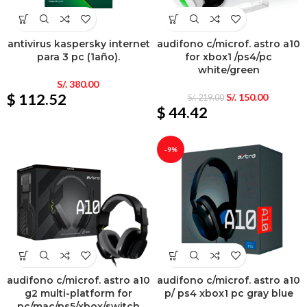
antivirus kaspersky internet
audifono c/microf. astro a10
para 3 pc (1año).
for xbox1 /ps4/pc
white/green
S/.
380.00
$ 112.52
S/.
150.00
S/.
219.00
$ 44.42
-9%
audifono c/microf. astro a10
audifono c/microf. astro a10
g2 multi-platform for
p/ ps4 xbox1 pc gray blue
pc/mac/ps5/xbox/switch