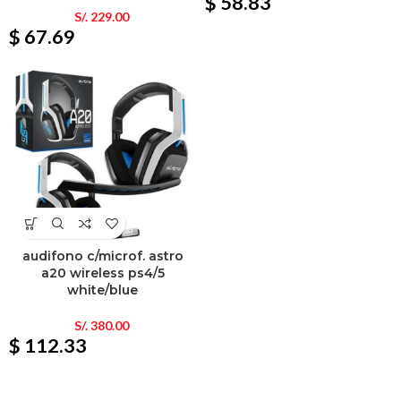
$ 58.83
S/.
229.00
$ 67.69
audifono c/microf. astro
a20 wireless ps4/5
white/blue
S/.
380.00
$ 112.33