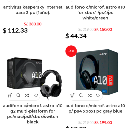
antivirus kaspersky internet
audifono c/microf. astro a10
para 3 pc (1año).
for xbox1 /ps4/pc
white/green
S/.
380.00
$ 112.33
S/.
150.00
S/.
219.00
$ 44.34
-9%
audifono c/microf. astro a10
audifono c/microf. astro a10
g2 multi-platform for
p/ ps4 xbox1 pc gray blue
pc/mac/ps5/xbox/switch
black
S/.
199.00
S/.
219.00