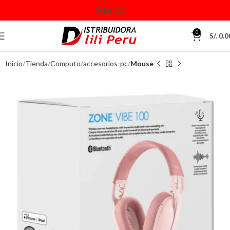
0
S/.
0.0
Inicio
Tienda
Computo
accesorios-pc
Mouse