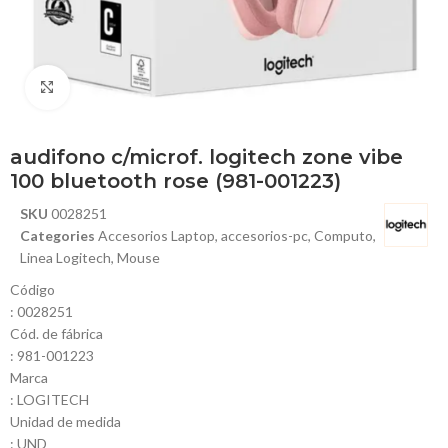
Haga Click para agrandar
audifono c/microf. logitech zone vibe
100 bluetooth rose (981-001223)
SKU
0028251
Categories
Accesorios Laptop
,
accesorios-pc
,
Computo
,
Linea Logitech
,
Mouse
Código
: 0028251
Cód. de fábrica
: 981-001223
Marca
: LOGITECH
Unidad de medida
: UND