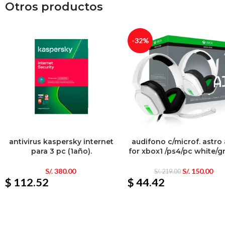
Otros productos
-32%
antivirus kaspersky internet
audifono c/microf. astro
para 3 pc (1año).
for xbox1 /ps4/pc white/g
S/.
380.00
S/.
150.00
S/.
219.00
$ 112.52
$ 44.42