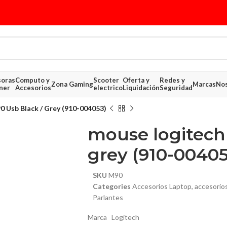
soras
Computo y
Scooter
Oferta y
Redes y
Zona Gaming
Marcas
Nos
ner
Accesorios
electrico
Liquidación
Seguridad
 Usb Black / Grey (910-004053)
mouse logitech
grey (910-00405
SKU
M90
Categories
Accesorios Laptop
,
accesorio
$ 26.06
Parlantes
$ 19.25
Marca Logitech