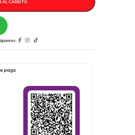
 AL CARRITO
íguenos.
de pago