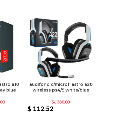
astro a10
audifono c/microf. astro a20
ray blue
wireless ps4/5 white/blue
.00
S/.
380.00
$ 112.52