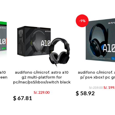
-9%
 a10
audifono c/microf. astro a10
audifono c/microf. 
reen
g2 multi-platform for
p/ ps4 xbox1 pc g
pc/mac/ps5/xbox/switch black
S/.
199
S/.
219.00
$ 58.92
S/.
229.00
$ 67.81