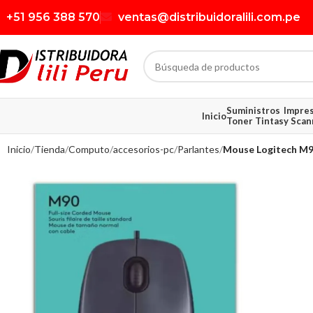
+51 956 388 570
ventas@distribuidoralili.com.pe
Suministros
Impre
Inicio
Toner Tintas
y Scan
Inicio
Tienda
Computo
accesorios-pc
Parlantes
Mouse Logitech M90