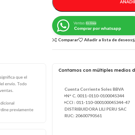
AÑADIR
Ventas
En línea
Comprar por whatsapp
Comparar
Añadir a lista de deseos
S
Contamos con múltiples medios 
ignifica que el
del envío. Todo
Cuenta Corriente Soles BBVA
ventas.
N° C. 0011-0110-0100045344
CCI : 011-110-000100045344-47
dicional
DISTRIBUIDORA LILI PERU SAC
ordine previamente
RUC: 20600790561