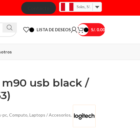
Soles, S/.
Contácto
LISTA DE DESEOS
S/.
0.00
otros
 m90 usb black /
3)
s-pc
,
Computo
,
Laptops / Accesorios
,