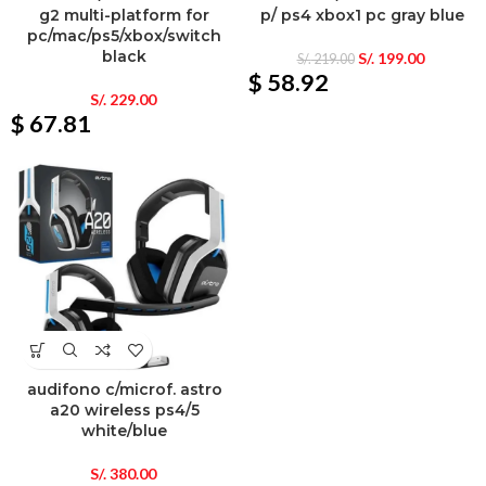
g2 multi-platform for
p/ ps4 xbox1 pc gray blue
pc/mac/ps5/xbox/switch
black
S/.
199.00
S/.
219.00
$ 58.92
S/.
229.00
$ 67.81
audifono c/microf. astro
a20 wireless ps4/5
white/blue
S/.
380.00