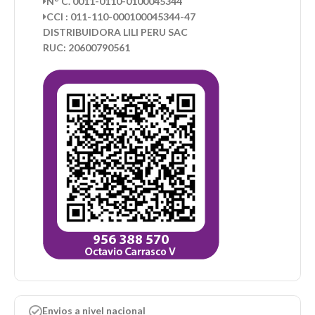
N° C. 0011-0110-0100045344
CCI : 011-110-000100045344-47
DISTRIBUIDORA LILI PERU SAC
RUC: 20600790561
Envios a nivel nacional