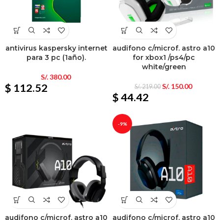
antivirus kaspersky internet
audifono c/microf. astro a10
para 3 pc (1año).
for xbox1 /ps4/pc
white/green
S/.
380.00
$ 112.52
S/.
150.00
S/.
219.00
$ 44.42
-9%
audifono c/microf. astro a10
audifono c/microf. astro a10