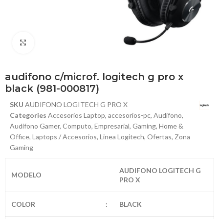
Haga Click para agrandar
audifono c/microf. logitech g pro x
black (981-000817)
SKU
AUDIFONO LOGITECH G PRO X
Categories
Accesorios Laptop
,
accesorios-pc
,
Audifono
,
Audifono Gamer
,
Computo
,
Empresarial
,
Gaming
,
Home &
Office
,
Laptops / Accesorios
,
Linea Logitech
,
Ofertas
,
Zona
Gaming
AUDIFONO LOGITECH G
MODELO
PRO X
COLOR
:
BLACK