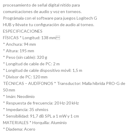
procesamiento de señal digital nítido para
comunicaciones de audio y voz en torneos.
Prográmala con el software para juegos Logitech G
HUB y llévate tu configuración de audio al torneo.
ESPECIFICACIONES
FÍSICAS * Longitud: 138 mm
* Anchura: 94 mm
* Altura: 195 mm
* Peso (sin cable): 320 g
* Longitud de cable de PC: 2 m
* Longitud de cable dispositivo móvil: 1,5 m
* Divisor de PC: 120 mm
TÉCNICAS – AUDÍFONOS * Transductor: Malla híbrida PRO-G de
50 mm
* Imán: Neodimio
* Respuesta de frecuencia: 20 Hz-20 kHz
* Impedancia: 35 ohmios
* Sensibilidad: 91,7 dB SPL a 1 mW y 1 cm
MATERIALES * Horquilla: Aluminio
* Diadema: Acero