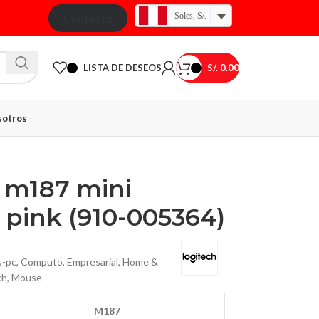
Soles, S/.
Contácto
LISTA DE DESEOS
S/.
0.00
otros
 m187 mini
h pink (910-005364)
s-pc
,
Computo
,
Empresarial
,
Home &
ch
,
Mouse
M187