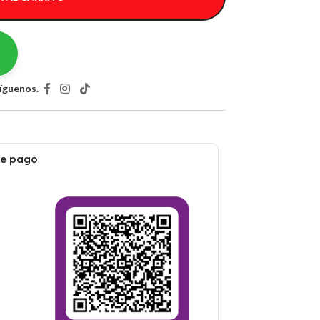
íguenos.
de pago