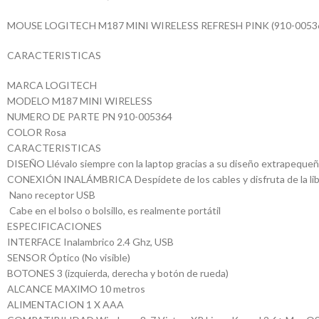
MOUSE LOGITECH M187 MINI WIRELESS REFRESH PINK (910-0053
CARACTERISTICAS
MARCA LOGITECH
MODELO M187 MINI WIRELESS
NUMERO DE PARTE PN 910-005364
COLOR Rosa
CARACTERISTICAS
DISEÑO Llévalo siempre con la laptop gracias a su diseño extrapequeño, 
CONEXIÓN INALÁMBRICA Despídete de los cables y disfruta de la liberta
 Nano receptor USB
 Cabe en el bolso o bolsillo, es realmente portátil
ESPECIFICACIONES
INTERFACE Inalambrico 2.4 Ghz, USB
SENSOR Óptico (No visible)
BOTONES 3 (izquierda, derecha y botón de rueda)
ALCANCE MAXIMO 10 metros
ALIMENTACION 1 X AAA