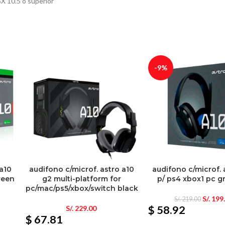
 10.5 o superior
-9%
 a10
audifono c/microf. astro a10
audifono c/microf. 
reen
g2 multi-platform for
p/ ps4 xbox1 pc g
pc/mac/ps5/xbox/switch black
S/.
199
S/.
219.00
$ 58.92
S/.
229.00
$ 67.81