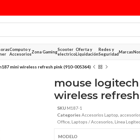
soras
Computo y
Scooter
Oferta y
Redes y
Zona Gaming
Marcas
Nos
ner
Accesorios
electrico
Liquidación
Seguridad
187 mini wireless refresh pink (910-005364)
mouse logitech
wireless refres
SKU
M187-1
Categories
Accesorios Laptop
,
accesorio
$ 13.32
Office
,
Laptops / Accesorios
,
Linea Logite
$ 14.81
MODELO