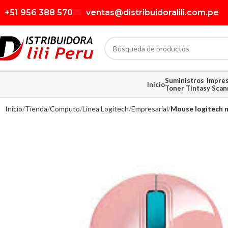
+51 956 388 570
ventas@distribuidoralili.com.pe
Suministros
Impre
Inicio
Toner Tintas
y Scan
Inicio
Tienda
Computo
Linea Logitech
Empresarial
Mouse logitech m