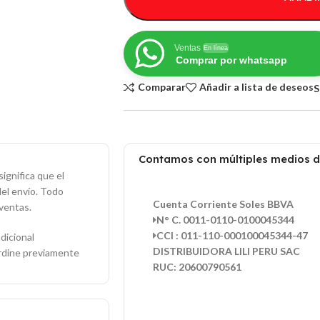
Ventas
En línea
Comprar por whatsapp
Comparar
Añadir a lista de deseos
S
Contamos con múltiples medios 
ignifica que el
del envío. Todo
Cuenta Corriente Soles BBVA
ventas.
N° C. 0011-0110-0100045344
CCI : 011-110-000100045344-47
dicional
DISTRIBUIDORA LILI PERU SAC
ordine previamente
RUC: 20600790561