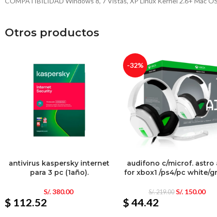
COMPATIBILIDAD Windows 8, 7 Vistas, XP Linux Kernel 2.6+ Mac OSX
Otros productos
-32%
antivirus kaspersky internet
audifono c/microf. astro
para 3 pc (1año).
for xbox1 /ps4/pc white/g
S/.
380.00
S/.
150.00
S/.
219.00
$ 112.52
$ 44.42