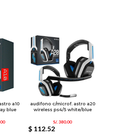
astro a10
audifono c/microf. astro a20
ray blue
wireless ps4/5 white/blue
.00
S/.
380.00
$ 112.52