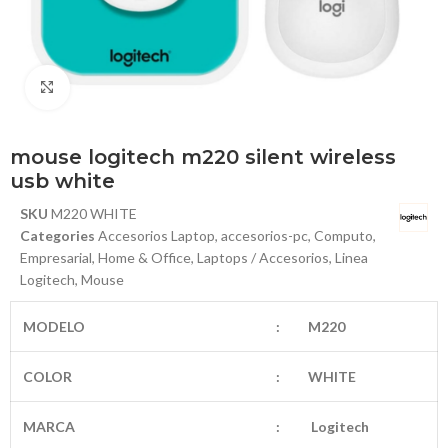
Haga Click para agrandar
mouse logitech m220 silent wireless
usb white
SKU
M220 WHITE
Categories
Accesorios Laptop
,
accesorios-pc
,
Computo
,
Empresarial
,
Home & Office
,
Laptops / Accesorios
,
Linea
Logitech
,
Mouse
MODELO
:
M220
COLOR
:
WHITE
MARCA
:
Logitech