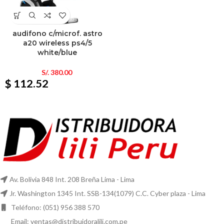
audifono c/microf. astro
a20 wireless ps4/5
white/blue
S/.
380.00
$ 112.52
Av. Bolivia 848 Int. 208 Breña Lima - Lima
Jr. Washington 1345 Int. SSB-134(1079) C.C. Cyber plaza - Lima
Teléfono: (051) 956 388 570
Email: ventas@distribuidoralili.com.pe