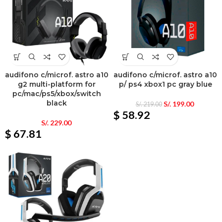
audifono c/microf. astro a10
audifono c/microf. astro a10
g2 multi-platform for
p/ ps4 xbox1 pc gray blue
pc/mac/ps5/xbox/switch
black
S/.
199.00
S/.
219.00
$ 58.92
S/.
229.00
$ 67.81