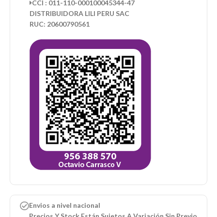
CCI : 011-110-000100045344-47
DISTRIBUIDORA LILI PERU SAC
RUC: 20600790561
Envios a nivel nacional
Precios Y Stock Están Sujetos A Variación Sin Previo