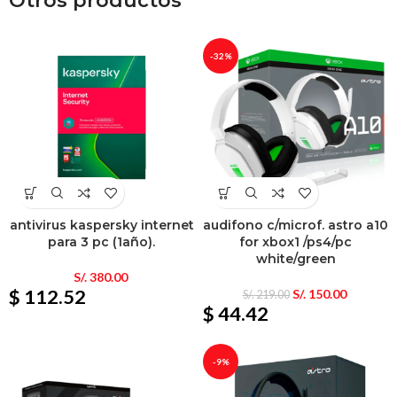
Otros productos
-32%
antivirus kaspersky internet
audifono c/microf. astro a10
para 3 pc (1año).
for xbox1 /ps4/pc
white/green
S/.
380.00
$ 112.52
S/.
150.00
S/.
219.00
$ 44.42
-9%