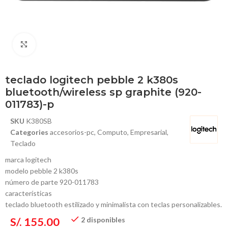
Haga Click para agrandar
teclado logitech pebble 2 k380s
bluetooth/wireless sp graphite (920-
011783)-p
SKU
K380SB
Categories
accesorios-pc
,
Computo
,
Empresarial
,
Teclado
marca logitech
modelo pebble 2 k380s
número de parte 920-011783
características
teclado bluetooth estilizado y minimalista con teclas personalizables.
S/.
155.00
2 disponibles