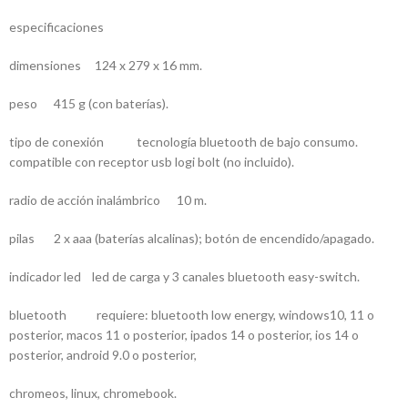
especificaciones
dimensiones 124 x 279 x 16 mm.
peso 415 g (con baterías).
tipo de conexión tecnología bluetooth de bajo consumo.
compatible con receptor usb logi bolt (no incluido).
radio de acción inalámbrico 10 m.
pilas 2 x aaa (baterías alcalinas); botón de encendido/apagado.
indicador led led de carga y 3 canales bluetooth easy-switch.
bluetooth requiere: bluetooth low energy, windows10, 11 o
posterior, macos 11 o posterior, ipados 14 o posterior, ios 14 o
posterior, android 9.0 o posterior,
chromeos, linux, chromebook.