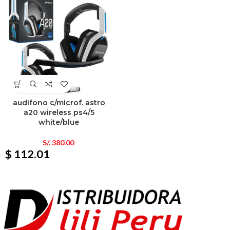
audifono c/microf. astro
a20 wireless ps4/5
white/blue
S/.
380.00
$ 112.01