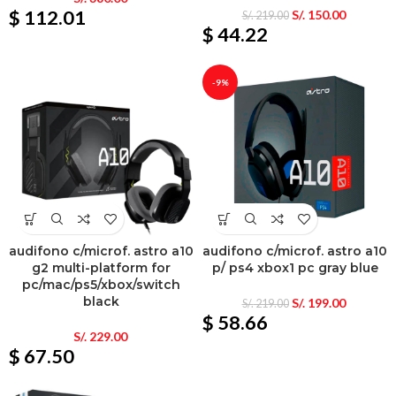
$ 112.01
S/.
150.00
S/.
219.00
$ 44.22
-9%
audifono c/microf. astro a10
audifono c/microf. astro a10
g2 multi-platform for
p/ ps4 xbox1 pc gray blue
pc/mac/ps5/xbox/switch
black
S/.
199.00
S/.
219.00
$ 58.66
S/.
229.00
$ 67.50