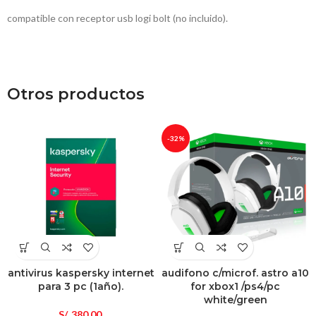
compatible con receptor usb logi bolt (no incluido).
Otros productos
-32%
antivirus kaspersky internet
audifono c/microf. astro a10
para 3 pc (1año).
for xbox1 /ps4/pc
white/green
S/.
380.00