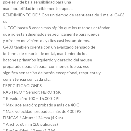
píxeles y de baja sensibilidad para una
maniobrabilidad increíblemente rápida.
RENDIMIENTO DE * Con un tiempo de respuesta de 1 ms, el G403
es
JUEGO hasta 8 veces más rápido que los ratones estándar
que no están diseñados específicamente para juegos
y ofrecen movimientos y clics casi instantáneos.
G403 también cuenta con un avanzado tensado de
botones de resorte de metal, manteniendo los
botones primarios izquierdo y derecho del mouse
preparados para disparar con menos fuerza. Eso
significa sensación de botón excepcional, respuesta y
consistencia con cada clic.
ESPECIFICACIONES
RASTREO * Sensor: HERO 16K
* Resolución: 100 – 16,000 DPI
* Max. aceleración: probado a más de 40 G
* Max. velocidad: probado a más de 400 IPS
FÍSICAS * Altura: 124 mm (4.9 in)
* Ancho: 68 mm (2,8 pulgadas)
* Profundidad: 43 mm (1.7 in)