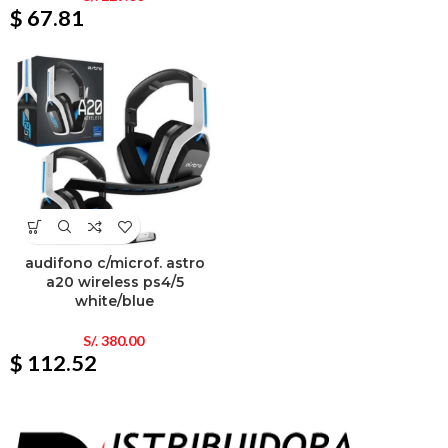
$ 67.81
audifono c/microf. astro
a20 wireless ps4/5
white/blue
S/.
380.00
$ 112.52