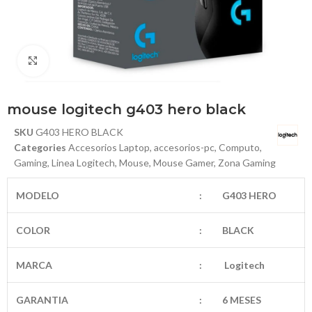
Haga Click para agrandar
mouse logitech g403 hero black
SKU
G403 HERO BLACK
Categories
Accesorios Laptop
,
accesorios-pc
,
Computo
,
Gaming
,
Linea Logitech
,
Mouse
,
Mouse Gamer
,
Zona Gaming
MODELO
:
G403 HERO
COLOR
:
BLACK
MARCA
:
Logitech
GARANTIA
:
6 MESES