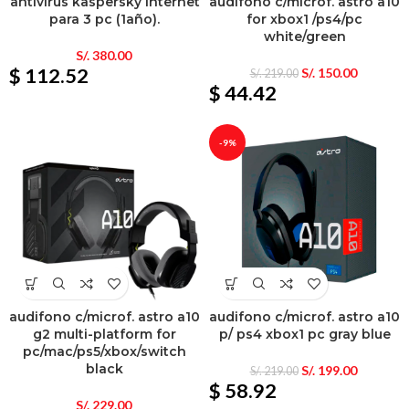
antivirus kaspersky internet
audifono c/microf. astro a10
para 3 pc (1año).
for xbox1 /ps4/pc
white/green
S/.
380.00
$ 112.52
S/.
150.00
S/.
219.00
$ 44.42
-9%
audifono c/microf. astro a10
audifono c/microf. astro a10
g2 multi-platform for
p/ ps4 xbox1 pc gray blue
pc/mac/ps5/xbox/switch
black
S/.
199.00
S/.
219.00
$ 58.92
S/.
229.00