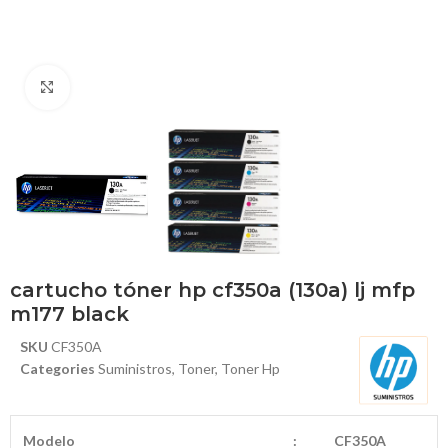
Haga Click para agrandar
cartucho tóner hp cf350a (130a) lj mfp
m177 black
SKU
CF350A
Categories
Suministros
,
Toner
,
Toner Hp
Modelo
:
CF350A