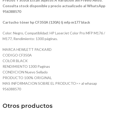
Precios Y Stock Están Sujetos A Variación Sin Previo Aviso.
Consulta stock disponible y precio actualizado al WhatsApp
956388570
Cartucho tóner hp CF350A (130A) lj mfp m177 black
Color: Negro, Compatiblidad: HP LaserJet Color Pro MFP M176 /
M177, Rendimiento: 1300 páginas.
MARCA HEWLETT PACKARD
CODIGO CF350A
COLOR BLACK
RENDIMIENTO 1300 Paginas
CONDICION Nuevo Sellado
PRODUCTO 100% ORIGINAL
MAS INFORMACION SOBRE EL PRODUCTO>> al whasap
956388570
Otros productos