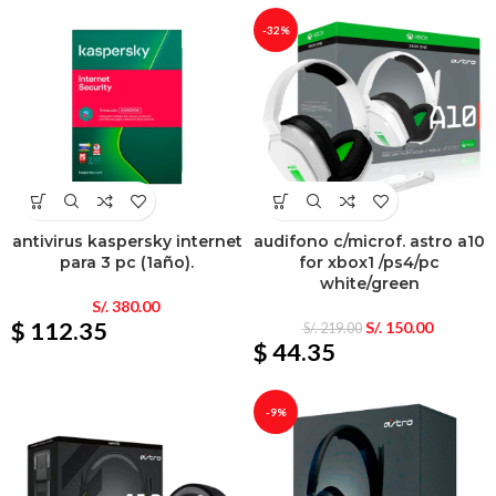
-32%
antivirus kaspersky internet
audifono c/microf. astro a10
para 3 pc (1año).
for xbox1 /ps4/pc
white/green
S/.
380.00
$ 112.35
S/.
150.00
S/.
219.00
$ 44.35
-9%