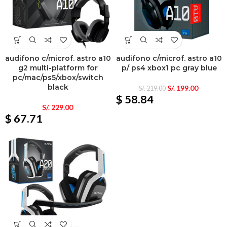
audifono c/microf. astro a10
audifono c/microf. astro a10
g2 multi-platform for
p/ ps4 xbox1 pc gray blue
pc/mac/ps5/xbox/switch
black
S/.
199.00
S/.
219.00
$ 58.84
S/.
229.00
$ 67.71