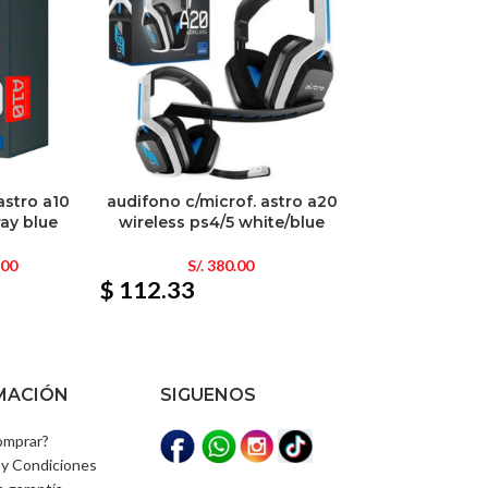
astro a10
audifono c/microf. astro a20
ray blue
wireless ps4/5 white/blue
.00
S/.
380.00
$ 112.33
MACIÓN
SIGUENOS
mprar?
y Condiciones