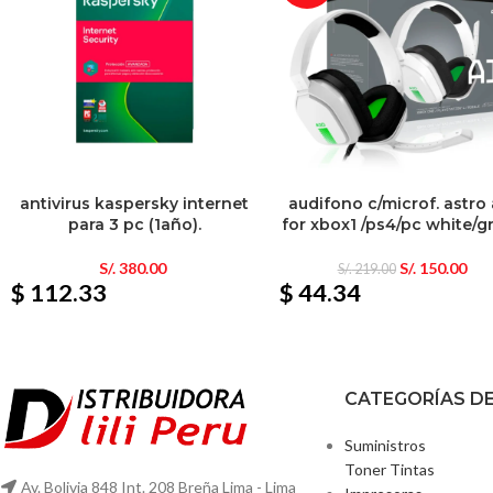
antivirus kaspersky internet
audifono c/microf. astro
para 3 pc (1año).
for xbox1 /ps4/pc white/g
S/.
380.00
S/.
150.00
S/.
219.00
$ 112.33
$ 44.34
CATEGORÍAS D
Suministros
Toner Tintas
Av. Bolivia 848 Int. 208 Breña Lima - Lima