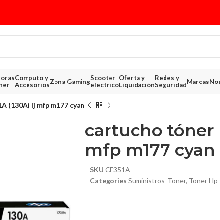
soras
Computo y
Scooter
Oferta y
Redes y
Zona Gaming
Marcas
Nos
ner
Accesorios
electrico
Liquidación
Seguridad
A (130A) lj mfp m177 cyan
cartucho tóner h
mfp m177 cyan
SKU
CF351A
Categories
Suministros
,
Toner
,
Toner Hp
$ 81.29
$ 85.73