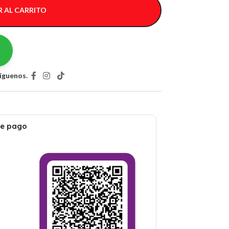
 AL CARRITO
íguenos.
de pago