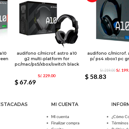
 a10
audifono c/microf. astro a10
audifono c/microf. 
reen
g2 multi-platform for
p/ ps4 xbox1 pc g
pc/mac/ps5/xbox/switch black
S/.
199
S/.
219.00
$ 58.83
S/.
229.00
$ 67.69
ESTACADAS
MI CUENTA
INFOR
Mi cuenta
¿Cómo Co
Finalizar compra
Términos 