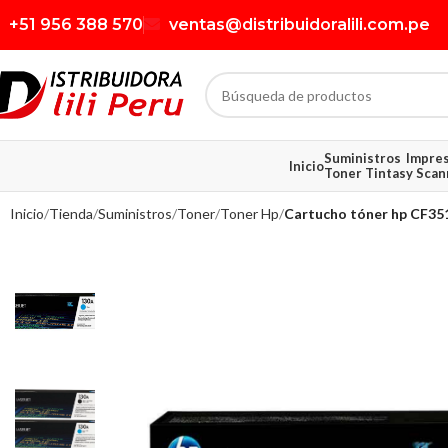
+51 956 388 570
ventas@distribuidoralili.com.pe
Suministros
Impre
Inicio
Toner Tintas
y Scan
Inicio
Tienda
Suministros
Toner
Toner Hp
Cartucho tóner hp CF351