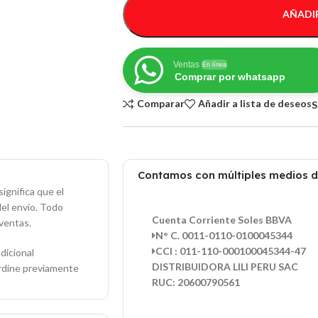
AÑADIR
Ventas
En línea
Comprar por whatsapp
Comparar
Añadir a lista de deseos
S
Contamos con múltiples medios 
ignifica que el
del envío. Todo
Cuenta Corriente Soles BBVA
ventas.
N° C. 0011-0110-0100045344
CCI : 011-110-000100045344-47
dicional
DISTRIBUIDORA LILI PERU SAC
ordine previamente
RUC: 20600790561