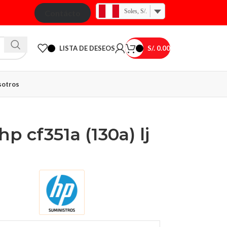
Soles, S/.
Contácto
LISTA DE DESEOS
S/.
0.00
otros
p cf351a (130a) lj